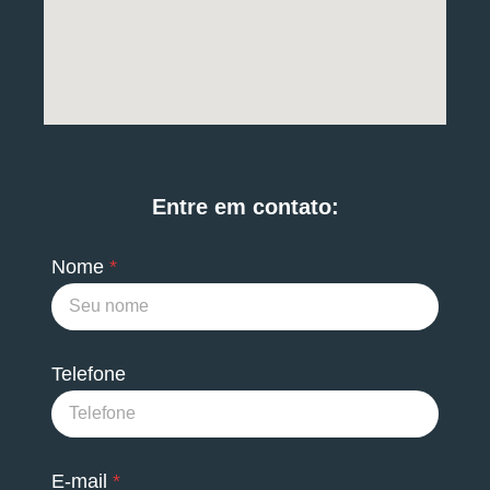
Entre em contato:
Nome
*
Telefone
M
E-mail
*
e